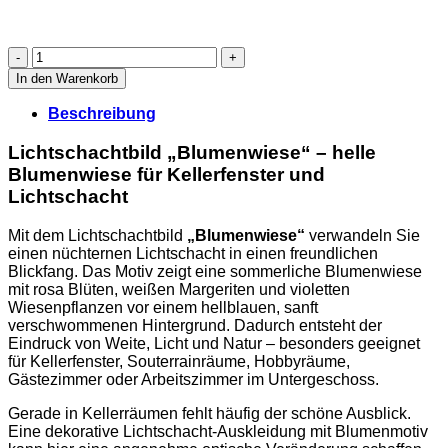
Lichtschachtbild
„Blumenwiese“
In den Warenkorb
-
helle
Beschreibung
Blumenwiese
für
Lichtschachtbild „Blumenwiese“ – helle
Kellerfenster
Blumenwiese für Kellerfenster und
und
Lichtschacht
Lichtschacht
Menge
Mit dem Lichtschachtbild
„Blumenwiese“
verwandeln Sie
einen nüchternen Lichtschacht in einen freundlichen
Blickfang. Das Motiv zeigt eine sommerliche Blumenwiese
mit rosa Blüten, weißen Margeriten und violetten
Wiesenpflanzen vor einem hellblauen, sanft
verschwommenen Hintergrund. Dadurch entsteht der
Eindruck von Weite, Licht und Natur – besonders geeignet
für Kellerfenster, Souterrainräume, Hobbyräume,
Gästezimmer oder Arbeitszimmer im Untergeschoss.
Gerade in Kellerräumen fehlt häufig der schöne Ausblick.
Eine dekorative Lichtschacht-Auskleidung mit Blumenmotiv