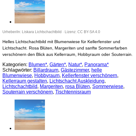
Urheber/in: Liskara Lichtschachtbild · Lizenz: CC BY-SA 4.0
Helles Lichtschachtbild mit Blumenwiese für Kellerfenster und
Lichtschacht. Rosa Blüten, Margeriten und sanfte Sommerfarben
verschönern den Blick aus Kellerraum, Hobbyraum oder Souterrain.
Kategorien:
Blumen*
,
Gärten*
,
Natur*
,
Panorama*
Schlagwörter:
Billardraum
,
Gästezimmer
,
helle
Blumenwiese
,
Hobbyraum
,
Kellerfenster verschönern
,
Kellerraum gestalten
,
Lichtschacht Auskleidung
,
Lichtschachtbild
,
Margeriten
,
rosa Blüten
,
Sommerwiese
,
Souterrain verschönern
,
Tischtennisraum