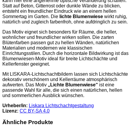
kann hier eine angenehme optische Veränderung schaffen.
Statt auf Beton, Gitterrost oder dunkle Wände zu blicken,
entsteht ein freundlicher Eindruck wie an einem hellen
Sommertag im Garten. Die
lichte Blumenwiese
wirkt ruhig,
natürlich und zugleich farbenfroh, ohne aufdringlich zu sein.
Das Motiv eignet sich besonders für Räume, die heller,
wohnlicher und freundlicher wirken sollen. Die zarten
Blütenfarben passen gut zu hellen Wänden, natürlichen
Materialien und modernen wie klassischen
Einrichtungsstilen. Durch die horizontale Bildwirkung ist das
Blumenwiesen-Motiv ideal für breite Lichtschächte und
Kellerfenster geeignet.
Mit LISKARA-Lichtschachtbildern lassen sich Lichtschächte
dekorativ verschönern und Kellerräume atmosphärisch
aufwerten. Das Motiv
„Lichte Blumenwiese“
ist eine
passende Wahl für alle, die sich einen natürlichen, hellen
und sommerlichen Ausblick wünschen.
Urheber/in:
Liskara Lichtschachtgestaltung
Lizenz:
CC BY-SA 4.0
Ähnliche Produkte