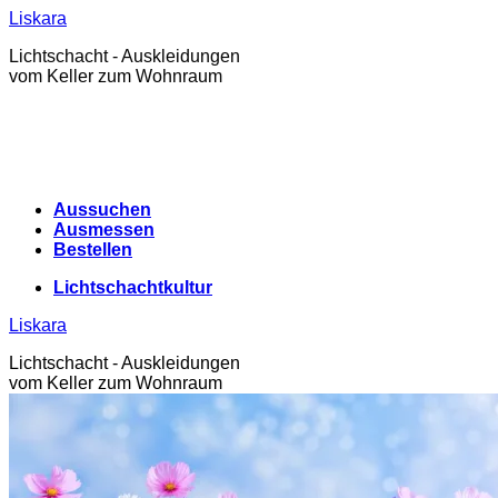
Zum
Liskara
Inhalt
Lichtschacht - Auskleidungen
springen
vom Keller zum Wohnraum
Aussuchen
Ausmessen
Bestellen
Lichtschachtkultur
Liskara
Lichtschacht - Auskleidungen
vom Keller zum Wohnraum
Lichtschachtkultur
Warenkorb /
0,00
€
0