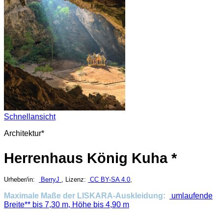
Schnellansicht
Architektur*
Herrenhaus König Kuha *
Urheber/in:
BerryJ
, Lizenz:
CC BY-SA 4.0
,
Maximale Maße der LISKARA-Auskleidung:
umlaufende
Breite** bis 7,30 m, Höhe bis 4,90 m