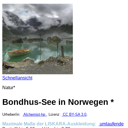
Schnellansicht
Natur*
Bondhus-See in Norwegen *
Urheber/in:
Alchemist-hp
, Lizenz:
CC BY-SA 3.0
,
Maximale Maße der LISKARA-Auskleidung:
umlaufende