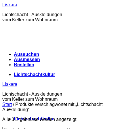
Zum
Liskara
Inhalt
Lichtschacht - Auskleidungen
springen
vom Keller zum Wohnraum
Aussuchen
Ausmessen
Bestellen
Lichtschachtkultur
Liskara
Lichtschacht - Auskleidungen
vom Keller zum Wohnraum
Start
/
Produkte verschlagwortet mit „Lichtschacht
Auskleidung“
Lichtschachtkultur
Alle 3 Ergebnisse werden angezeigt
Warenkorb /
0,00
€
0