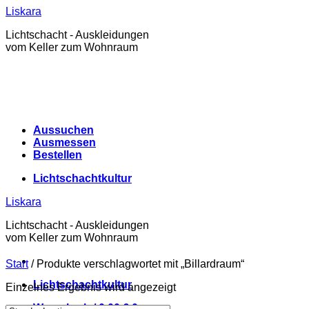
Zum
Liskara
Inhalt
Lichtschacht - Auskleidungen
springen
vom Keller zum Wohnraum
Aussuchen
Ausmessen
Bestellen
Lichtschachtkultur
Liskara
Lichtschacht - Auskleidungen
vom Keller zum Wohnraum
Start
/
Produkte verschlagwortet mit „Billardraum“
Lichtschachtkultur
Einzelnes Ergebnis wird angezeigt
Warenkorb /
0,00
€
0