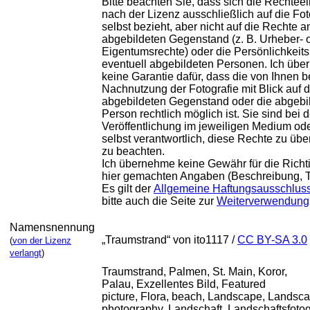
Bitte beachten Sie, dass sich die Rechte
nach der Lizenz ausschließlich auf die Fot
selbst bezieht, aber nicht auf die Rechte 
abgebildeten Gegenstand (z. B. Urheber- 
Eigentumsrechte) oder die Persönlichkeits
eventuell abgebildeten Personen. Ich üb
keine Garantie dafür, dass die von Ihnen b
Nachnutzung der Fotografie mit Blick auf 
abgebildeten Gegenstand oder die abgebi
Person rechtlich möglich ist. Sie sind bei d
Veröffentlichung im jeweiligen Medium od
selbst verantwortlich, diese Rechte zu üb
zu beachten.
Ich übernehme keine Gewähr für die Richti
hier gemachten Angaben (Beschreibung, Tit
Es gilt der
Allgemeine Haftungsausschlus
bitte auch die Seite zur
Weiterverwendung
Namensnennung
„
Traumstrand
“ von ito1117
/
CC BY-SA 3.0
(
von der Lizenz
verlangt
)
Traumstrand,
Palmen
, St. Main, Koror,
Palau,
Exzellentes Bild
,
Featured
picture
,
Flora
,
beach
,
Landscape
,
Landsc
photography
,
Landschaft
,
Landschaftsfotog