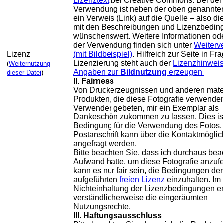
Lizenztext
bei Creative Commons. Bei der
Verwendung ist neben der oben genannt
ein Verweis (Link) auf die Quelle – also di
mit den Beschreibungen und Lizenzbedin
wünschenswert. Weitere Informationen ode
der Verwendung finden sich unter
Weiterv
Lizenz
(mit Bildbeispiel)
. Hilfreich zur Seite in Fr
Lizenzierung steht auch der
Lizenzhinweis
(
Weiternutzung
Angaben zur
Bildnutzung
erzeugen
dieser Datei
)
II. Fairness
Von Druckerzeugnissen und anderen mater
Produkten, die diese Fotografie verwenden
Verwender gebeten, mir ein Exemplar als
Dankeschön zukommen zu lassen. Dies ist
Bedingung für die Verwendung des Fotos.
Postanschrift kann über die Kontaktmöglic
angefragt werden.
Bitte beachten Sie, dass ich durchaus bea
Aufwand hatte, um diese Fotografie anzufe
kann es nur fair sein, die Bedingungen der
aufgeführten
freien Lizenz
einzuhalten. Im 
Nichteinhaltung der Lizenzbedingungen e
verständlicherweise die eingeräumten
Nutzungsrechte.
III. Haftungsausschluss