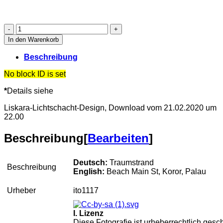
Traumstrand*Urheber/in:
In den Warenkorb
ito1117,
Lizenz:
Beschreibung
CC
BY-
No block ID is set
SA
3.0,
*
Details siehe
Maximale
Liskara-Lichtschacht-Design, Download vom 21.02.2020 um
Maße
22.00
der
LISKARA-
Auskleidung:
Beschreibung
[
Bearbeiten
]
umlaufende
Breite**
Deutsch:
Traumstrand
Beschreibung
bis
English:
Beach Main St, Koror, Palau
4,20
m,
Urheber
ito1117
Höhe
bis
I. Lizenz
2,50
Diese Fotografie ist urheberrechtlich gesch