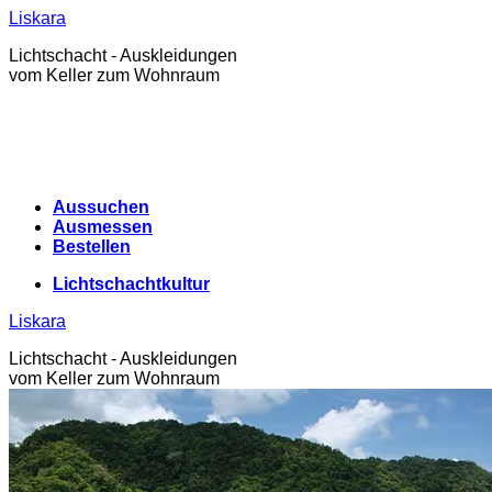
Zum
Liskara
Inhalt
Lichtschacht - Auskleidungen
springen
vom Keller zum Wohnraum
Aussuchen
Ausmessen
Bestellen
Lichtschachtkultur
Liskara
Lichtschacht - Auskleidungen
vom Keller zum Wohnraum
Lichtschachtkultur
Warenkorb /
0,00
€
0