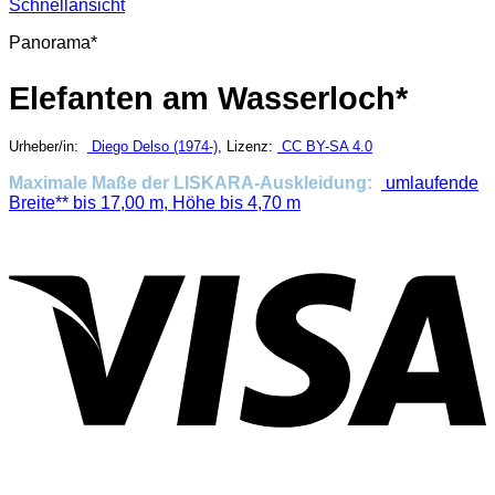
Schnellansicht
Panorama*
Elefanten am Wasserloch*
Urheber/in:
Diego Delso (1974-)
, Lizenz:
CC BY-SA 4.0
Maximale Maße der LISKARA-Auskleidung:
umlaufende
Breite** bis 17,00 m, Höhe bis 4,70 m
V
P