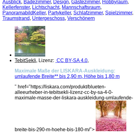
Ausblick
,
Badezimmer
,
Design
,
Gästezimmer
,
Hobbyraum
,
Kellerfenster
,
Lichtschacht
,
Mannschaftsraum
,
PanoramabildKeller
,
Partykeller
,
Schlafzimmer
,
Spielzimmer
,
Traumstrand
,
Untergeschoss
,
Verschönern
TebitSekli
, Lizenz:
CC BY-SA 4.0
,
Maximale Maße der LISKARA-Auskleidung:
umlaufende Breite** bis 2,90 m, Höhe bis 1,80 m
" href="https://liskara.com/produkt/blueten-
alleeurheber-in-tebitsekli-lizenz-cc-by-sa-4-0-
maximale-masse-der-liskara-auskleidung-umlaufende-
breite-bis-290-m-hoehe-bis-180-m/">