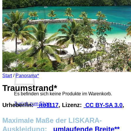
Es befinden sich keine Produkte im Warenkorb.
Zurück zum Shop
0
Warenkorb
Start
/
Panorama*
Traumstrand*
Es befinden sich keine Produkte im Warenkorb.
Zurück zum Shop
Urheber/in:
ito1117
, Lizenz:
CC BY-SA 3.0
,
Maximale Maße der LISKARA-
Auskleidung:
umlaufende Breite**