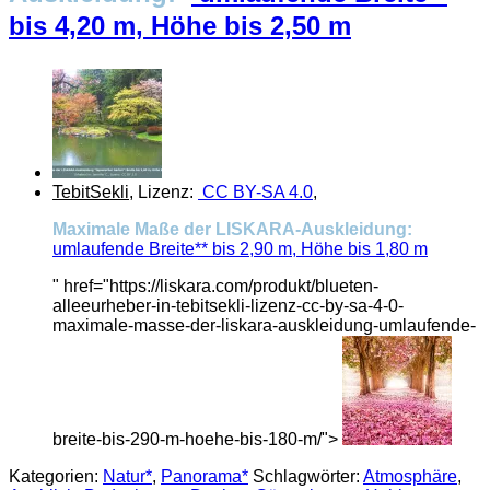
bis 4,20 m, Höhe bis 2,50 m
TebitSekli
, Lizenz:
CC BY-SA 4.0
,
Maximale Maße der LISKARA-Auskleidung:
umlaufende Breite** bis 2,90 m, Höhe bis 1,80 m
" href="https://liskara.com/produkt/blueten-
alleeurheber-in-tebitsekli-lizenz-cc-by-sa-4-0-
maximale-masse-der-liskara-auskleidung-umlaufende-
breite-bis-290-m-hoehe-bis-180-m/">
Kategorien:
Natur*
,
Panorama*
Schlagwörter:
Atmosphäre
,