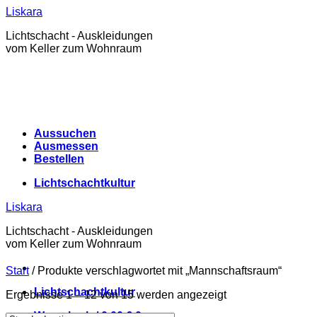
Zum
Liskara
Inhalt
Lichtschacht - Auskleidungen
springen
vom Keller zum Wohnraum
Aussuchen
Ausmessen
Bestellen
Lichtschachtkultur
Liskara
Lichtschacht - Auskleidungen
vom Keller zum Wohnraum
Start
/
Produkte verschlagwortet mit „Mannschaftsraum“
Lichtschachtkultur
Ergebnisse 1 – 12 von 15 werden angezeigt
Warenkorb /
0,00
€
0