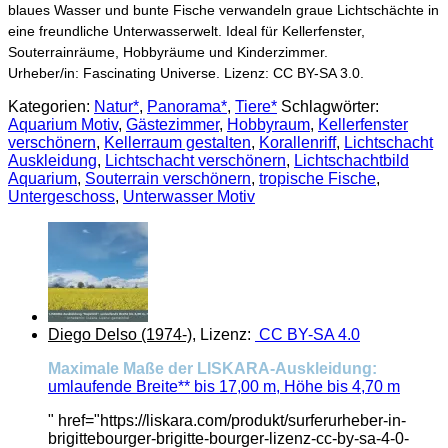
blaues Wasser und bunte Fische verwandeln graue Lichtschächte in
eine freundliche Unterwasserwelt. Ideal für Kellerfenster,
Souterrainräume, Hobbyräume und Kinderzimmer.
Urheber/in: Fascinating Universe. Lizenz: CC BY-SA 3.0.
Kategorien:
Natur*
,
Panorama*
,
Tiere*
Schlagwörter:
Aquarium Motiv
,
Gästezimmer
,
Hobbyraum
,
Kellerfenster
verschönern
,
Kellerraum gestalten
,
Korallenriff
,
Lichtschacht
Auskleidung
,
Lichtschacht verschönern
,
Lichtschachtbild
Aquarium
,
Souterrain verschönern
,
tropische Fische
,
Untergeschoss
,
Unterwasser Motiv
Diego Delso (1974-)
, Lizenz:
CC BY-SA 4.0
Maximale Maße der LISKARA-Auskleidung:
umlaufende Breite** bis 17,00 m, Höhe bis 4,70 m
" href="https://liskara.com/produkt/surferurheber-in-
brigittebourger-brigitte-bourger-lizenz-cc-by-sa-4-0-