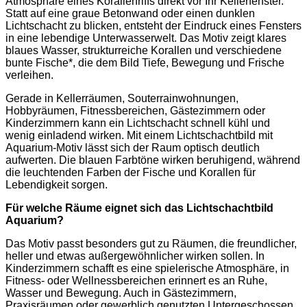
Atmosphäre eines Korallenriffs direkt vor Ihr Kellerfenster.
Statt auf eine graue Betonwand oder einen dunklen
Lichtschacht zu blicken, entsteht der Eindruck eines Fensters
in eine lebendige Unterwasserwelt. Das Motiv zeigt klares
blaues Wasser, strukturreiche Korallen und verschiedene
bunte Fische*, die dem Bild Tiefe, Bewegung und Frische
verleihen.
Gerade in Kellerräumen, Souterrainwohnungen,
Hobbyräumen, Fitnessbereichen, Gästezimmern oder
Kinderzimmern kann ein Lichtschacht schnell kühl und
wenig einladend wirken. Mit einem Lichtschachtbild mit
Aquarium-Motiv lässt sich der Raum optisch deutlich
aufwerten. Die blauen Farbtöne wirken beruhigend, während
die leuchtenden Farben der Fische und Korallen für
Lebendigkeit sorgen.
Für welche Räume eignet sich das Lichtschachtbild
Aquarium?
Das Motiv passt besonders gut zu Räumen, die freundlicher,
heller und etwas außergewöhnlicher wirken sollen. In
Kinderzimmern schafft es eine spielerische Atmosphäre, in
Fitness- oder Wellnessbereichen erinnert es an Ruhe,
Wasser und Bewegung. Auch in Gästezimmern,
Praxisräumen oder gewerblich genutzten Untergeschossen