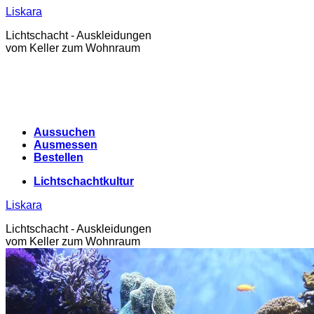
Zum
Liskara
Inhalt
Lichtschacht - Auskleidungen
springen
vom Keller zum Wohnraum
Aussuchen
Ausmessen
Bestellen
Lichtschachtkultur
Liskara
Lichtschacht - Auskleidungen
vom Keller zum Wohnraum
Lichtschachtkultur
Warenkorb /
0,00
€
0