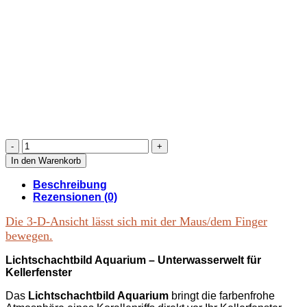
Lichtschachtbild
„Aquarium“
In den Warenkorb
mit
Korallenriff
Beschreibung
und
Rezensionen (0)
tropischen
Riff-
Die 3-D-Ansicht lässt sich mit der Maus/dem Finger
Fischen.
bewegen.
Menge
Lichtschachtbild Aquarium – Unterwasserwelt für
Kellerfenster
Das
Lichtschachtbild Aquarium
bringt die farbenfrohe