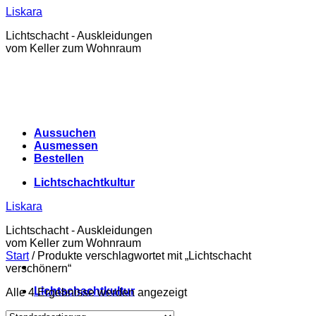
Zum
Liskara
Inhalt
Lichtschacht - Auskleidungen
springen
vom Keller zum Wohnraum
Aussuchen
Ausmessen
Bestellen
Lichtschachtkultur
Liskara
Lichtschacht - Auskleidungen
vom Keller zum Wohnraum
Start
/
Produkte verschlagwortet mit „Lichtschacht
verschönern“
Lichtschachtkultur
Alle 4 Ergebnisse werden angezeigt
Warenkorb /
0,00
€
0