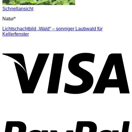
Schnellansicht
Natur*
Lichtschachtbild „Wald“ – sonniger Laubwald für
Kellerfenster
V
P