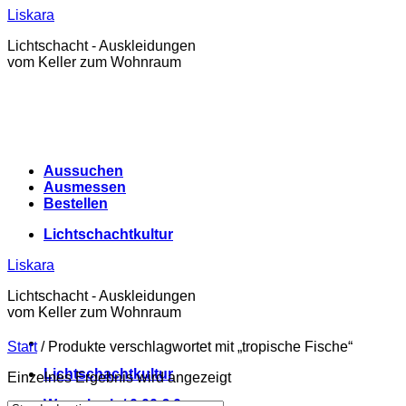
Zum
Liskara
Inhalt
Lichtschacht - Auskleidungen
springen
vom Keller zum Wohnraum
Aussuchen
Ausmessen
Bestellen
Lichtschachtkultur
Liskara
Lichtschacht - Auskleidungen
vom Keller zum Wohnraum
Start
/
Produkte verschlagwortet mit „tropische Fische“
Lichtschachtkultur
Einzelnes Ergebnis wird angezeigt
Warenkorb /
0,00
€
0