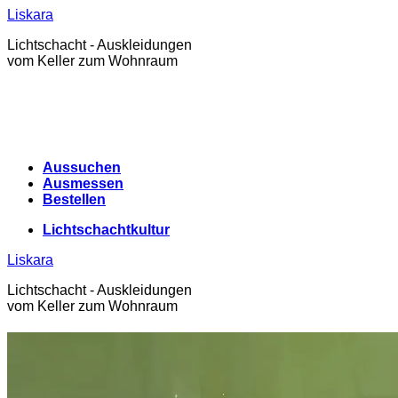
Zum
Liskara
Inhalt
Lichtschacht - Auskleidungen
springen
vom Keller zum Wohnraum
Aussuchen
Ausmessen
Bestellen
Lichtschachtkultur
Liskara
Lichtschacht - Auskleidungen
vom Keller zum Wohnraum
Lichtschachtkultur
Warenkorb /
0,00
€
0