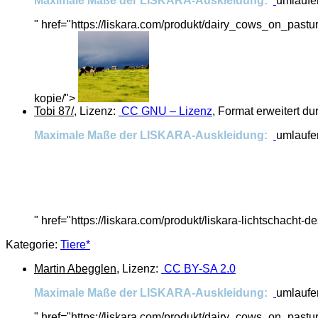
Maximale Maße der LISKARA-Auskleidung:
umlaufen
" href="https://liskara.com/produkt/dairy_cows_on_pastur
kopie/">
Tobi 87/
, Lizenz:
CC GNU – Lizenz
, Format erweitert d
Maximale Maße der LISKARA-Auskleidung:
umlaufen
" href="https://liskara.com/produkt/liskara-lichtschacht
Kategorie:
Tiere*
Martin Abegglen
, Lizenz:
CC BY-SA 2.0
Maximale Maße der LISKARA-Auskleidung:
umlaufen
" href="https://liskara.com/produkt/dairy_cows_on_pastur