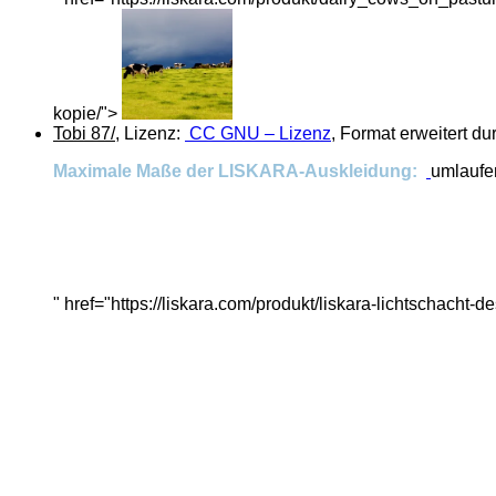
kopie/">
Tobi 87/
, Lizenz:
CC GNU – Lizenz
, Format erweitert d
Maximale Maße der LISKARA-Auskleidung:
umlaufen
" href="https://liskara.com/produkt/liskara-lichtschacht