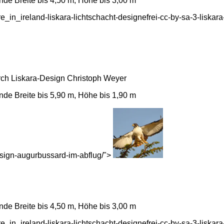
de Breite bis 4,50 m, Höhe bis 3,00 m
e_in_ireland-liskara-lichtschacht-designefrei-cc-by-sa-3-liskar
urch Liskara-Design Christoph Weyer
de Breite bis 5,90 m, Höhe bis 1,90 m
-design-augurbussard-im-abflug/">
de Breite bis 4,50 m, Höhe bis 3,00 m
e_in_ireland-liskara-lichtschacht-designefrei-cc-by-sa-3-liskar