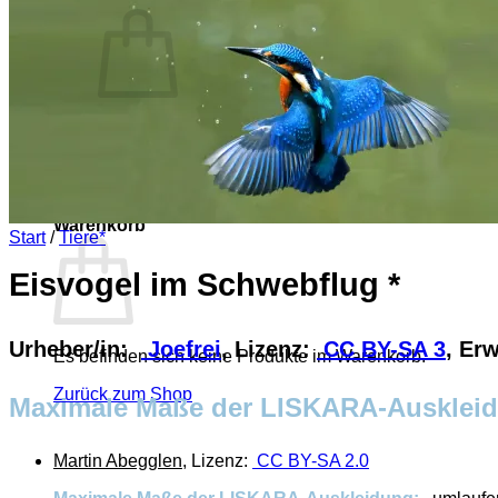
Es befinden sich keine Produkte im Warenkorb.
Zurück zum Shop
0
Warenkorb
Start
/
Tiere*
Eisvogel im Schwebflug *
Urheber/in:
Joefrei
, Lizenz:
CC BY-SA 3
, Er
Es befinden sich keine Produkte im Warenkorb.
Zurück zum Shop
Maximale Maße der LISKARA-Auskle
Martin Abegglen
, Lizenz:
CC BY-SA 2.0