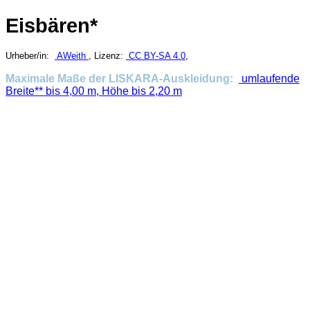
Eisbären*
Urheber/in:
AWeith
, Lizenz:
CC BY-SA 4.0
,
Maximale Maße der LISKARA-Auskleidung:
umlaufende
Breite** bis 4,00 m, Höhe bis 2,20 m