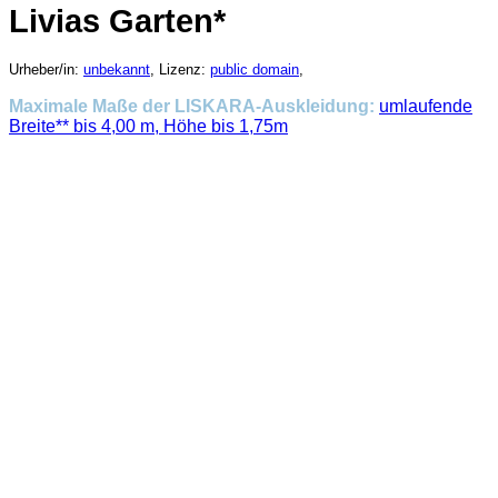
Livias Garten*
Urheber/in:
unbekannt
, Lizenz:
public domain
,
Maximale Maße der LISKARA-Auskleidung:
umlaufende
Breite** bis 4,00 m, Höhe bis 1,75m