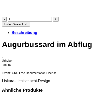
Augurbussard-
Serengeti*Urheber/in:
In den Warenkorb
Tobi
Beschreibung
87/,
Lizenz:
Augurbussard im Abflug
CC
GNU
–
,
Lizenz,
Urheber:
Format
Tobi 87
erweitert
durch
Lizenz: GNU Free Documentation License
Liskara-
Design
Liskara-Lichtschacht-Design
Christoph
WeyerMaximale
Ähnliche Produkte
Maße
der
LISKARA-
Auskleidung: