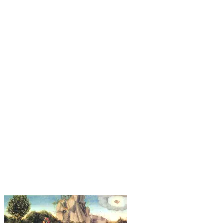
umlaufende
Breite
bis
5,90
m,
Höhe
bis
1,90
m
Menge