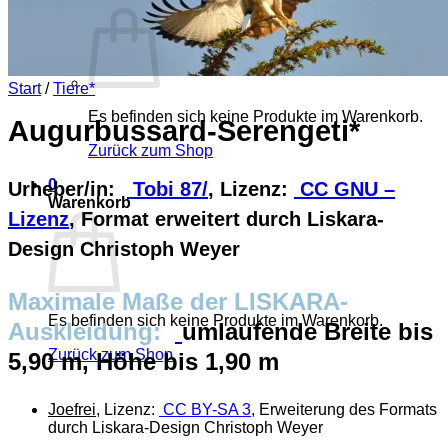
Start
/
Tiere*
Es befinden sich keine Produkte im Warenkorb.
Augurbussard-Serengeti*
Zurück zum Shop
0
Urheber/in:
Tobi 87/
, Lizenz:
CC GNU –
Warenkorb
Lizenz
, Format erweitert durch Liskara-
Design Christoph Weyer
Maximale Maße der LISKARA-
Es befinden sich keine Produkte im Warenkorb.
Auskleidung:
umlaufende Breite bis
Zurück zum Shop
5,90 m, Höhe bis 1,90 m
Joefrei
, Lizenz:
CC BY-SA 3
, Erweiterung des Formats
durch Liskara-Design Christoph Weyer