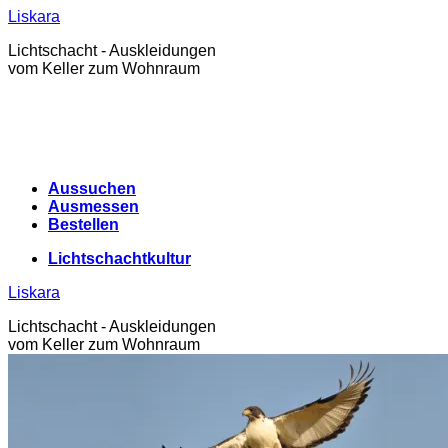
Zum
Liskara
Inhalt
Lichtschacht - Auskleidungen
springen
vom Keller zum Wohnraum
Aussuchen
Ausmessen
Bestellen
Lichtschachtkultur
Liskara
Lichtschacht - Auskleidungen
vom Keller zum Wohnraum
Lichtschachtkultur
Warenkorb /
0,00
€
0