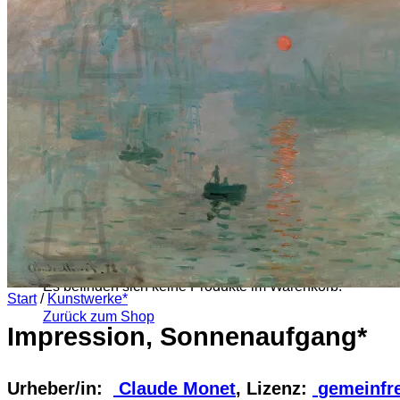
Es befinden sich keine Produkte im Warenkorb.
Zurück zum Shop
0
Warenkorb
Es befinden sich keine Produkte im Warenkorb.
Start
/
Kunstwerke*
Zurück zum Shop
Impression, Sonnenaufgang*
Urheber/in:
Claude Monet
, Lizenz:
gemeinfre