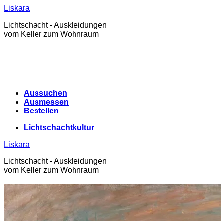
Zum
Liskara
Inhalt
Lichtschacht - Auskleidungen
springen
vom Keller zum Wohnraum
Aussuchen
Ausmessen
Bestellen
Lichtschachtkultur
Liskara
Lichtschacht - Auskleidungen
vom Keller zum Wohnraum
Lichtschachtkultur
Warenkorb /
0,00
€
0