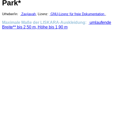
Park*
Urheber/in:
Zavijavah
, Lizenz:
GNU-Lizenz für freie Dokumentation
,
Maximale Maße der LISKARA-Auskleidung:
umlaufende
Breite** bis 2,50 m, Höhe bis 1,90 m