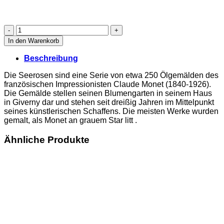
Claude
Monet,
In den Warenkorb
Seerosenteich*Urheber/in:
Beschreibung
Claude
Monet,
Die Seerosen sind eine Serie von etwa 250 Ölgemälden des
Lizenz:
französischen Impressionisten Claude Monet (1840-1926).
gemeinfrei,
Die Gemälde stellen seinen Blumengarten in seinem Haus
Maximale
in Giverny dar und stehen seit dreißig Jahren im Mittelpunkt
Maße
seines künstlerischen Schaffens. Die meisten Werke wurden
der
gemalt, als Monet an grauem Star litt .
LISKARA-
Auskleidung:
Ähnliche Produkte
umlaufende
Breite**
bis
6,00
m,
Höhe
bis
5,80