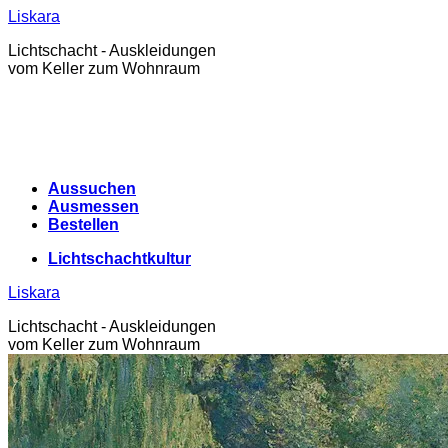
Zum
Liskara
Inhalt
Lichtschacht - Auskleidungen
springen
vom Keller zum Wohnraum
Aussuchen
Ausmessen
Bestellen
Lichtschachtkultur
Liskara
Lichtschacht - Auskleidungen
vom Keller zum Wohnraum
Lichtschachtkultur
Warenkorb /
0,00
€
0