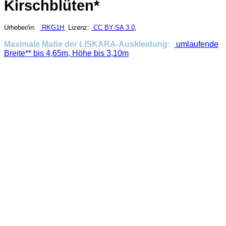
Kirschblüten*
Urheber/in:
RKG1H
, Lizenz:
CC BY-SA 3.0
,
Maximale Maße der LISKARA-Auskleidung:
umlaufende
Breite** bis 4,65m, Höhe bis 3,10m