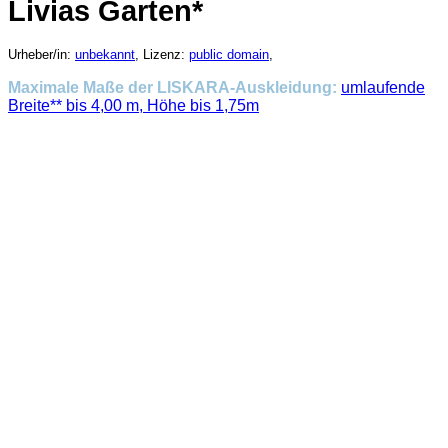
Livias Garten*
Urheber/in:
unbekannt
, Lizenz:
public domain
,
Maximale Maße der LISKARA-Auskleidung:
umlaufende
Breite** bis 4,00 m, Höhe bis 1,75m