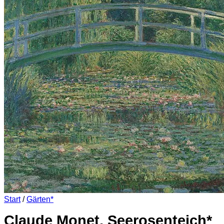
Es befinden sich keine Produkte im Warenkorb.
Zurück zum Shop
0
Warenkorb
Es befinden sich keine Produkte im Warenkorb.
Zurück zum Shop
Start
/
Gärten*
Claude Monet, Seerosenteich*