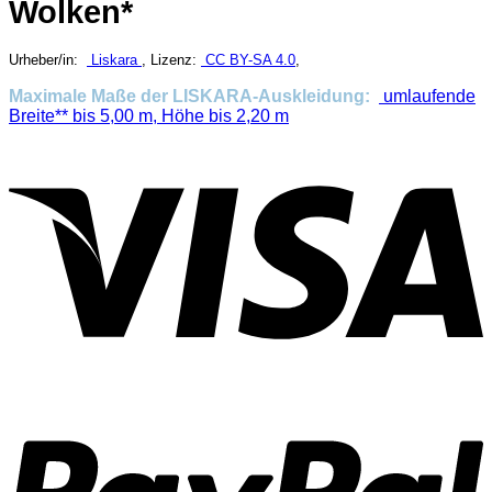
Wolken*
Urheber/in:
Liskara
, Lizenz:
CC BY-SA 4.0
,
Maximale Maße der LISKARA-Auskleidung:
umlaufende
Breite** bis 5,00 m, Höhe bis 2,20 m
V
P