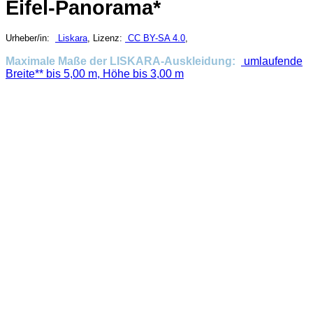
Eifel-Panorama*
Urheber/in:
Liskara
, Lizenz:
CC BY-SA 4.0
,
Maximale Maße der LISKARA-Auskleidung:
umlaufende
Breite** bis 5,00 m, Höhe bis 3,00 m