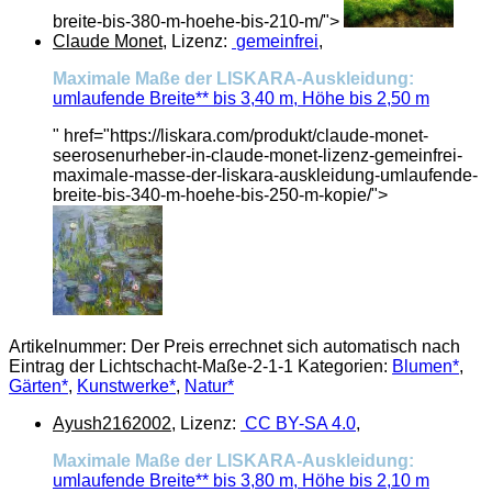
breite-bis-380-m-hoehe-bis-210-m/">
Claude Monet
, Lizenz:
gemeinfrei
,
Maximale Maße der LISKARA-Auskleidung:
umlaufende Breite** bis 3,40 m, Höhe bis 2,50 m
" href="https://liskara.com/produkt/claude-monet-
seerosenurheber-in-claude-monet-lizenz-gemeinfrei-
maximale-masse-der-liskara-auskleidung-umlaufende-
breite-bis-340-m-hoehe-bis-250-m-kopie/">
Artikelnummer:
Der Preis errechnet sich automatisch nach
Eintrag der Lichtschacht-Maße-2-1-1
Kategorien:
Blumen*
,
Gärten*
,
Kunstwerke*
,
Natur*
Ayush2162002
, Lizenz:
CC BY-SA 4.0
,
Maximale Maße der LISKARA-Auskleidung:
umlaufende Breite** bis 3,80 m, Höhe bis 2,10 m