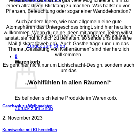
verschönern kannst? Es gibt viele Möglichkeiten, ihn zu
einem attraktiven Blickfang zu machen. Was hältst du von
Pflanzen, Beleuchtung oder sogar einer Wanddekoration?
Auch andere Ideen, wie man allgemein eine gute
Atomsphären das Untergeschoss bringt, sind hier herzlich
willkommen. Wenn du deine Ideen mit anderen Teilen willst,
Es befinden sich keine Produkte im Warenkorb.
anstatt sie nur für dich zu behalten, so sende uns bitte eine
Mail (liskara@web.de). Auch Gastbeiträge rund um das
Zurück zum Shop
Thema „Gestaltung von Kellerräumen“ sind hier herzlich
willkommen.
0
Warenkorb
Es geht hier nicht nur um Lichtschacht-Design, sondern auch
um das
„
Wohlfühlen in allen Räumen!“
Es befinden sich keine Produkte im Warenkorb.
Geschenk zu Weihnachten
Zurück zum Shop
2. November 2023
Kunstwerke mit KI herstellen