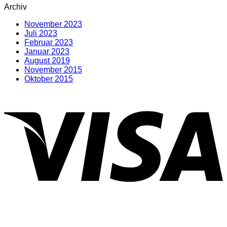
Archiv
Internet
zu
Wohnra
Pflanzen
bringen
November 2023
im
Juli 2023
Lichtschacht
Februar 2023
Januar 2023
August 2019
November 2015
Oktober 2015
V
P