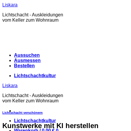
Zum
Liskara
Inhalt
Lichtschacht - Auskleidungen
springen
vom Keller zum Wohnraum
Aussuchen
Ausmessen
Bestellen
Lichtschachtkultur
Liskara
Lichtschacht - Auskleidungen
vom Keller zum Wohnraum
Lichtschacht verschönern
Lichtschachtkultur
Kunstwerke mit KI herstellen
Warenkorb /
0,00
€
0