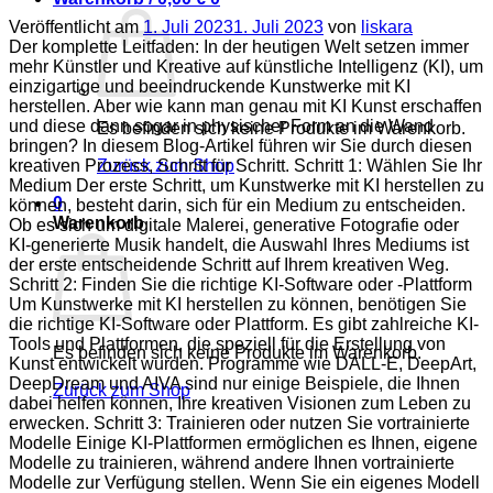
Veröffentlicht am
1. Juli 2023
1. Juli 2023
von
liskara
Der komplette Leitfaden: In der heutigen Welt setzen immer
mehr Künstler und Kreative auf künstliche Intelligenz (KI), um
einzigartige und beeindruckende Kunstwerke mit KI
herstellen. Aber wie kann man genau mit KI Kunst erschaffen
und diese dann sogar in physischer Form an die Wand
Es befinden sich keine Produkte im Warenkorb.
bringen? In diesem Blog-Artikel führen wir Sie durch diesen
kreativen Prozess, Schritt für Schritt. Schritt 1: Wählen Sie Ihr
Zurück zum Shop
Medium Der erste Schritt, um Kunstwerke mit KI herstellen zu
0
können, besteht darin, sich für ein Medium zu entscheiden.
Warenkorb
Ob es sich um digitale Malerei, generative Fotografie oder
KI-generierte Musik handelt, die Auswahl Ihres Mediums ist
der erste entscheidende Schritt auf Ihrem kreativen Weg.
Schritt 2: Finden Sie die richtige KI-Software oder -Plattform
Um Kunstwerke mit KI herstellen zu können, benötigen Sie
die richtige KI-Software oder Plattform. Es gibt zahlreiche KI-
Tools und Plattformen, die speziell für die Erstellung von
Es befinden sich keine Produkte im Warenkorb.
Kunst entwickelt wurden. Programme wie DALL-E, DeepArt,
DeepDream und AIVA sind nur einige Beispiele, die Ihnen
Zurück zum Shop
dabei helfen können, Ihre kreativen Visionen zum Leben zu
erwecken. Schritt 3: Trainieren oder nutzen Sie vortrainierte
Modelle Einige KI-Plattformen ermöglichen es Ihnen, eigene
Modelle zu trainieren, während andere Ihnen vortrainierte
Modelle zur Verfügung stellen. Wenn Sie ein eigenes Modell