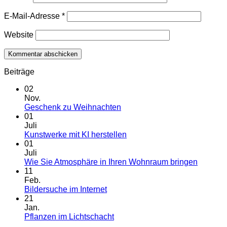
E-Mail-Adresse
*
Website
Beiträge
02
Nov.
Keine
Geschenk zu Weihnachten
Kommentare
01
zu
Juli
Geschenk
Keine
Kunstwerke mit KI herstellen
zu
Kommentare
01
Weihnachten
zu
Juli
Kunstwerke
Keine
Wie Sie Atmosphäre in Ihren Wohnraum bringen
mit
Kommen
11
KI
zu
Feb.
herstellen
Wie
Keine
Bildersuche im Internet
Sie
Kommentare
21
zu
Atmosp
Jan.
Bildersuche
in
Keine
Pflanzen im Lichtschacht
im
Ihren
Kommentare