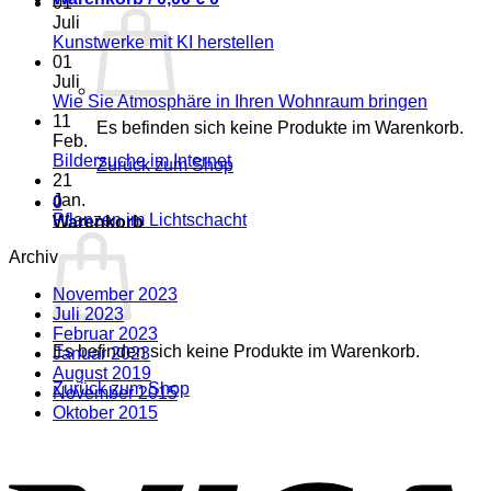
Kommentare
01
zu
Juli
Geschenk
Keine
Kunstwerke mit KI herstellen
zu
Kommentare
01
Weihnachten
zu
Juli
Kunstwerke
Keine
Wie Sie Atmosphäre in Ihren Wohnraum bringen
mit
Kommen
11
Es befinden sich keine Produkte im Warenkorb.
KI
zu
Feb.
herstellen
Wie
Keine
Bildersuche im Internet
Zurück zum Shop
Sie
Kommentare
21
zu
Atmosp
Jan.
0
Bildersuche
in
Keine
Pflanzen im Lichtschacht
Warenkorb
im
Ihren
Kommentare
Archiv
Internet
zu
Wohnra
Pflanzen
bringen
November 2023
im
Juli 2023
Lichtschacht
Februar 2023
Es befinden sich keine Produkte im Warenkorb.
Januar 2023
August 2019
Zurück zum Shop
November 2015
Oktober 2015
V