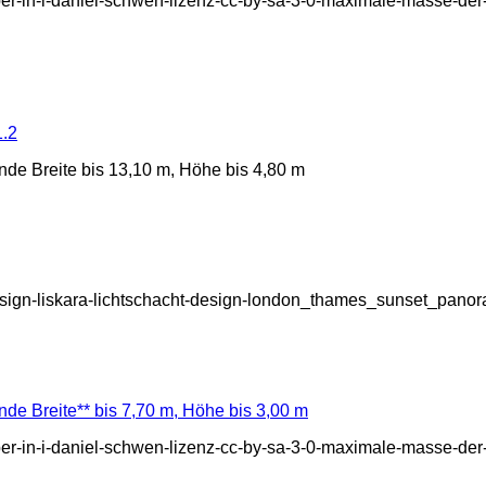
eber-in-i-daniel-schwen-lizenz-cc-by-sa-3-0-maximale-masse-de
1.2
nde Breite bis 13,10 m, Höhe bis 4,80 m
ht-design-liskara-lichtschacht-design-london_thames_sunset_pa
de Breite** bis 7,70 m, Höhe bis 3,00 m
eber-in-i-daniel-schwen-lizenz-cc-by-sa-3-0-maximale-masse-de