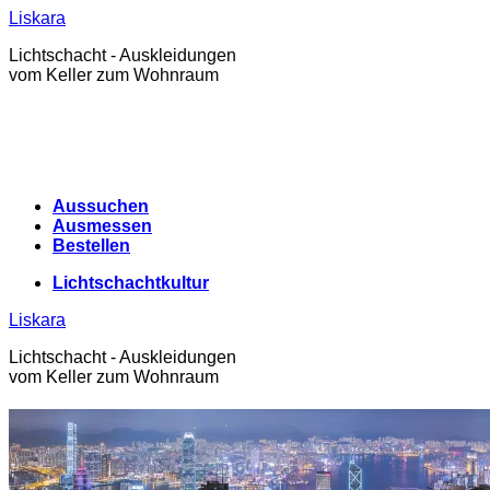
Zum
Liskara
Inhalt
Lichtschacht - Auskleidungen
springen
vom Keller zum Wohnraum
Aussuchen
Ausmessen
Bestellen
Lichtschachtkultur
Liskara
Lichtschacht - Auskleidungen
vom Keller zum Wohnraum
Lichtschachtkultur
Warenkorb /
0,00
€
0