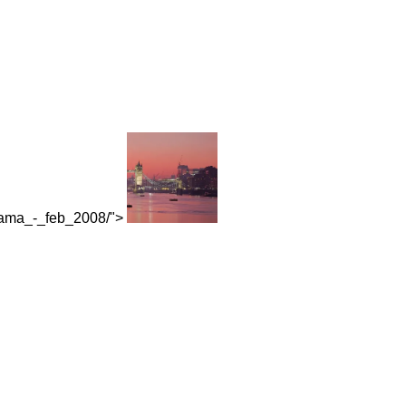
norama_-_feb_2008/">