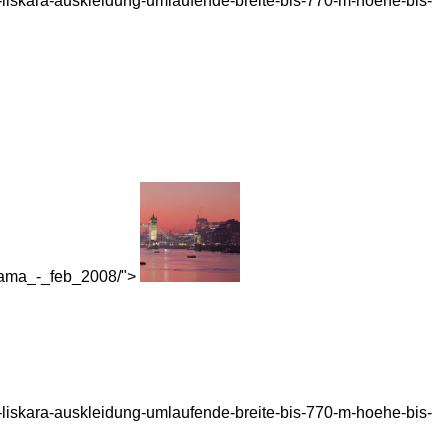
r-liskara-auskleidung-umlaufende-breite-bis-770-m-hoehe-bis-
norama_-_feb_2008/">
r-liskara-auskleidung-umlaufende-breite-bis-770-m-hoehe-bis-