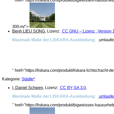
" href="https://liskara.com/produkt/bigweisses-hausurh
300-m/">
Benh LIEU SONG
, Lizenz:
CC GNU – Lizenz , Version 
Maximale Maße der LISKARA-Auskleidung:
umlaufe
" href="https://liskara.com/produkt/liskara-lichtschac
Kategorie:
Städte*
I, Daniel Schwen
, Lizenz:
CC BY-SA 3.0
,
Maximale Maße der LISKARA-Auskleidung:
umlaufen
" href="https://liskara.com/produkt/bigweisses-hausurh