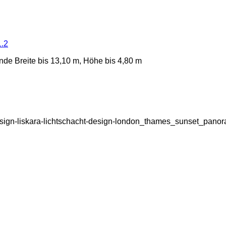
1.2
nde Breite bis 13,10 m, Höhe bis 4,80 m
ht-design-liskara-lichtschacht-design-london_thames_sunset_pa