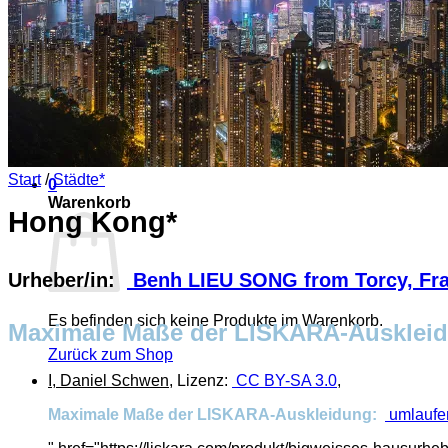
Es befinden sich keine Produkte im Warenkorb.
Zurück zum Shop
Start
/
Städte*
0
Warenkorb
Hong Kong*
Urheber/in:
Benh LIEU SONG from Torcy, Fr
Es befinden sich keine Produkte im Warenkorb.
Maximale Maße der LISKARA-Auskle
Zurück zum Shop
I, Daniel Schwen
, Lizenz:
CC BY-SA 3.0
,
Maximale Maße der LISKARA-Auskleidung:
umlaufen