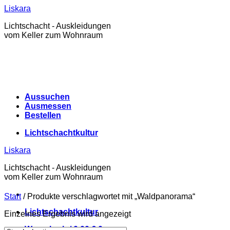
Zum
Liskara
Inhalt
Lichtschacht - Auskleidungen
springen
vom Keller zum Wohnraum
Aussuchen
Ausmessen
Bestellen
Lichtschachtkultur
Liskara
Lichtschacht - Auskleidungen
vom Keller zum Wohnraum
Start
/
Produkte verschlagwortet mit „Waldpanorama“
Lichtschachtkultur
Einzelnes Ergebnis wird angezeigt
Warenkorb /
0,00
€
0