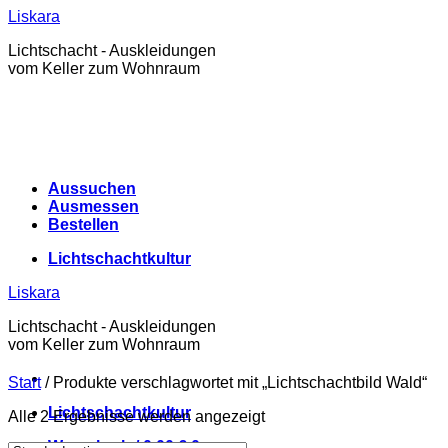
Zum
Liskara
Inhalt
Lichtschacht - Auskleidungen
springen
vom Keller zum Wohnraum
Aussuchen
Ausmessen
Bestellen
Lichtschachtkultur
Liskara
Lichtschacht - Auskleidungen
vom Keller zum Wohnraum
Start
/
Produkte verschlagwortet mit „Lichtschachtbild Wald“
Lichtschachtkultur
Alle 2 Ergebnisse werden angezeigt
Warenkorb /
0,00
€
0