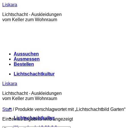
Zum
Liskara
Inhalt
Lichtschacht - Auskleidungen
springen
vom Keller zum Wohnraum
Aussuchen
Ausmessen
Bestellen
Lichtschachtkultur
Liskara
Lichtschacht - Auskleidungen
vom Keller zum Wohnraum
Start
/
Produkte verschlagwortet mit „Lichtschachtbild Garten“
Lichtschachtkultur
Einzelnes Ergebnis wird angezeigt
Warenkorb /
0,00
€
0