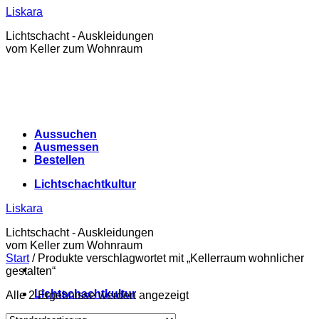
Zum
Liskara
Inhalt
Lichtschacht - Auskleidungen
springen
vom Keller zum Wohnraum
Aussuchen
Ausmessen
Bestellen
Lichtschachtkultur
Liskara
Lichtschacht - Auskleidungen
vom Keller zum Wohnraum
Start
/
Produkte verschlagwortet mit „Kellerraum wohnlicher
gestalten“
Lichtschachtkultur
Alle 2 Ergebnisse werden angezeigt
Warenkorb /
0,00
€
0