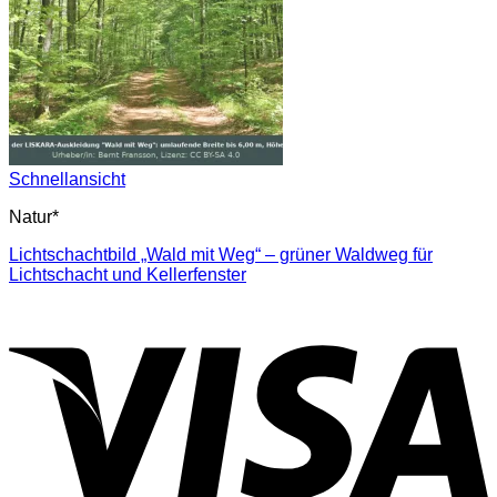
Schnellansicht
Natur*
Lichtschachtbild „Wald mit Weg“ – grüner Waldweg für
Lichtschacht und Kellerfenster
V