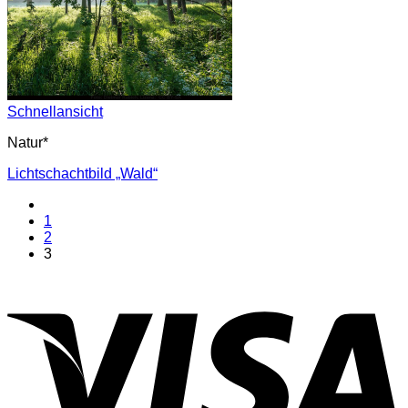
Schnellansicht
Natur*
Lichtschachtbild „Wald“
1
2
3
V