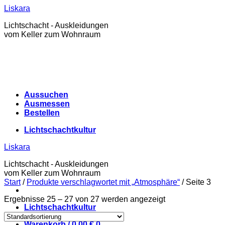
Zum
Liskara
Inhalt
Lichtschacht - Auskleidungen
springen
vom Keller zum Wohnraum
Aussuchen
Ausmessen
Bestellen
Lichtschachtkultur
Liskara
Lichtschacht - Auskleidungen
vom Keller zum Wohnraum
Start
/
Produkte verschlagwortet mit „Atmosphäre“
/
Seite 3
Ergebnisse 25 – 27 von 27 werden angezeigt
Lichtschachtkultur
Warenkorb /
0,00
€
0