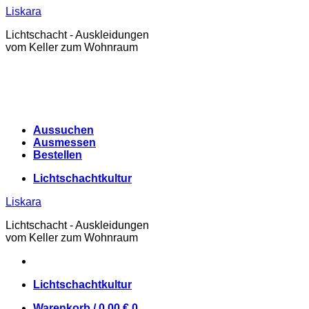
Zum
Liskara
Inhalt
Lichtschacht - Auskleidungen
springen
vom Keller zum Wohnraum
Aussuchen
Ausmessen
Bestellen
Lichtschachtkultur
Liskara
Lichtschacht - Auskleidungen
vom Keller zum Wohnraum
Lichtschachtkultur
Warenkorb /
0,00
€
0