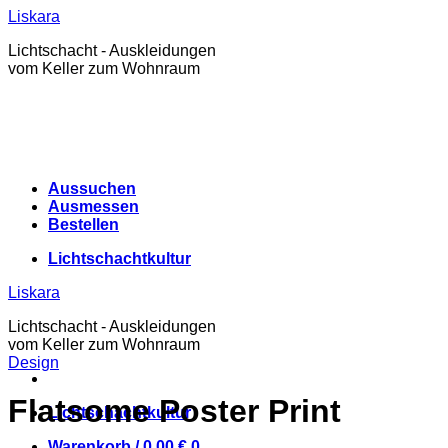
Zum
Liskara
Inhalt
Lichtschacht - Auskleidungen
springen
vom Keller zum Wohnraum
Aussuchen
Ausmessen
Bestellen
Lichtschachtkultur
Liskara
Lichtschacht - Auskleidungen
vom Keller zum Wohnraum
Design
Flatsome Poster Print
Lichtschachtkultur
Warenkorb /
0,00
€
0